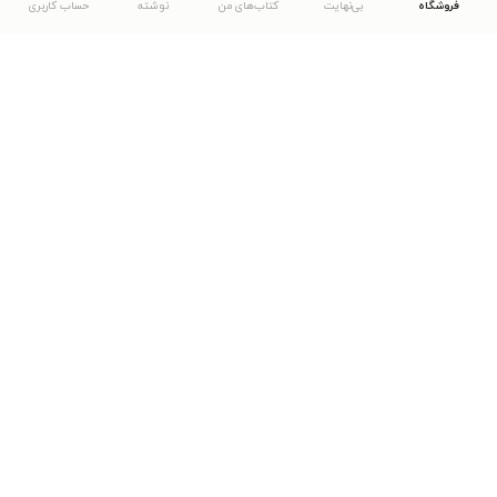
فروشگاه
بی‌نهایت
کتاب‌های من
نوشته
حساب کاربری
دانلود اپلیکیشن طاقچه
... موارد دیگر
مشاهدهٔ دیگر نسخه‌های طاقچه