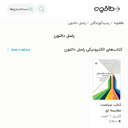
دسته‌بندی‌ها
طاقچه
پدیدآورندگان
راسل دالتون
راسل دالتون
کتاب‌های الکترونیکی راسل دالتون
مشاهده همه
کتاب سیاست
مقایسه ای
گابریل ا. المند
)
۱
(
۴٫۰