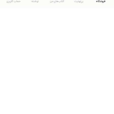
فروشگاه
بی‌نهایت
کتاب‌های من
نوشته
حساب کاربری
دانلود اپلیکیشن طاقچه
... موارد دیگر
مشاهدهٔ دیگر نسخه‌های طاقچه