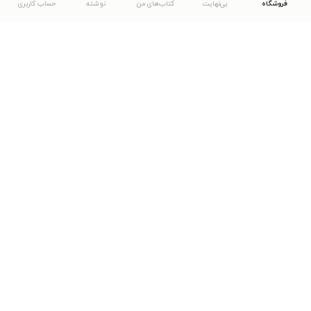
فروشگاه
بی‌نهایت
کتاب‌های من
نوشته
حساب کاربری
دانلود اپلیکیشن طاقچه
... موارد دیگر
مشاهدهٔ دیگر نسخه‌های طاقچه