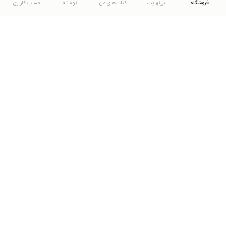
فروشگاه
بی‌نهایت
کتاب‌های من
نوشته
حساب کاربری
دانلود اپلیکیشن طاقچه
... موارد دیگر
مشاهدهٔ دیگر نسخه‌های طاقچه