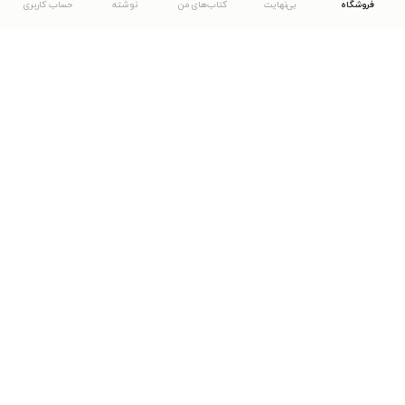
فروشگاه
بی‌نهایت
کتاب‌های من
نوشته
حساب کاربری
دانلود اپلیکیشن طاقچه
... موارد دیگر
مشاهدهٔ دیگر نسخه‌های طاقچه