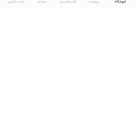
فروشگاه
بی‌نهایت
کتاب‌های من
نوشته
حساب کاربری
دانلود اپلیکیشن طاقچه
... موارد دیگر
مشاهدهٔ دیگر نسخه‌های طاقچه