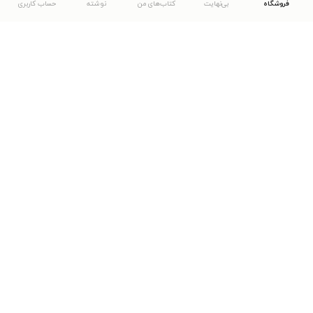
فروشگاه
بی‌نهایت
کتاب‌های من
نوشته
حساب کاربری
دانلود اپلیکیشن طاقچه
... موارد دیگر
مشاهدهٔ دیگر نسخه‌های طاقچه