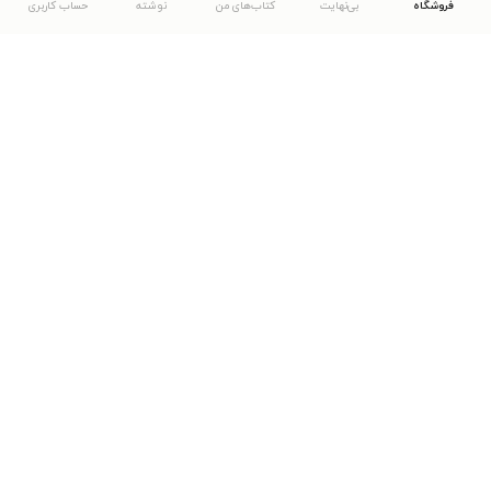
فروشگاه
بی‌نهایت
کتاب‌های من
نوشته
حساب کاربری
دانلود اپلیکیشن طاقچه
... موارد دیگر
مشاهدهٔ دیگر نسخه‌های طاقچه