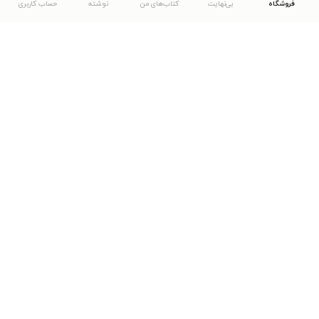
فروشگاه
بی‌نهایت
کتاب‌های من
نوشته
حساب کاربری
دانلود اپلیکیشن طاقچه
... موارد دیگر
مشاهدهٔ دیگر نسخه‌های طاقچه