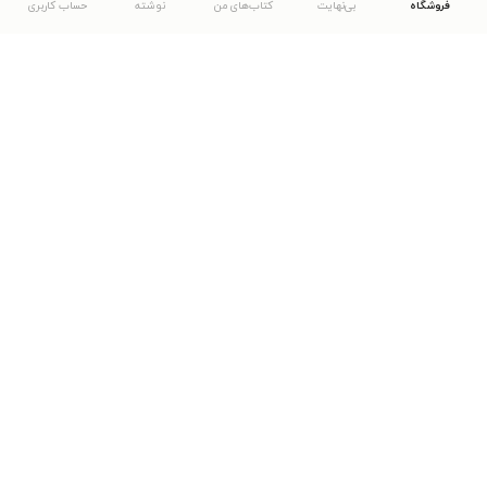
فروشگاه
بی‌نهایت
کتاب‌های من
نوشته
حساب کاربری
دانلود اپلیکیشن طاقچه
... موارد دیگر
مشاهدهٔ دیگر نسخه‌های طاقچه