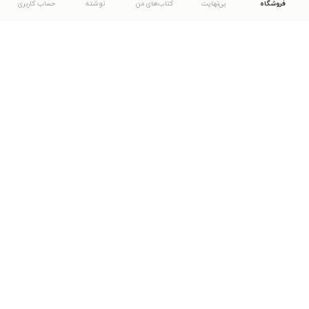
فروشگاه
بی‌نهایت
کتاب‌های من
نوشته
حساب کاربری
دانلود اپلیکیشن طاقچه
... موارد دیگر
مشاهدهٔ دیگر نسخه‌های طاقچه