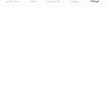
فروشگاه
بی‌نهایت
کتاب‌های من
نوشته
حساب کاربری
دانلود اپلیکیشن طاقچه
... موارد دیگر
مشاهدهٔ دیگر نسخه‌های طاقچه