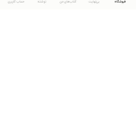
فروشگاه
بی‌نهایت
کتاب‌های من
نوشته
حساب کاربری
دانلود اپلیکیشن طاقچه
... موارد دیگر
مشاهدهٔ دیگر نسخه‌های طاقچه