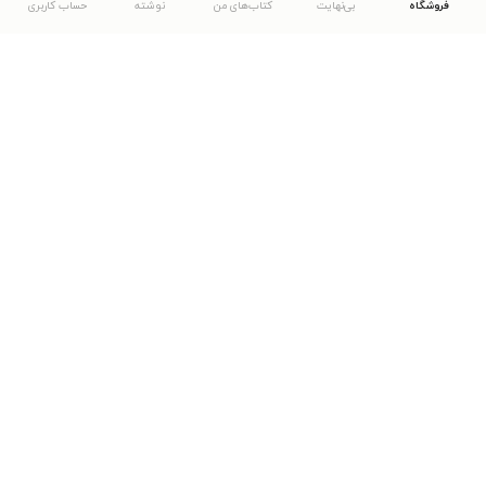
فروشگاه
بی‌نهایت
کتاب‌های من
نوشته
حساب کاربری
دانلود اپلیکیشن طاقچه
... موارد دیگر
مشاهدهٔ دیگر نسخه‌های طاقچه