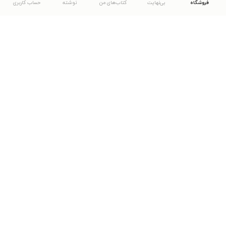
فروشگاه
بی‌نهایت
کتاب‌های من
نوشته
حساب کاربری
دانلود اپلیکیشن طاقچه
... موارد دیگر
مشاهدهٔ دیگر نسخه‌های طاقچه