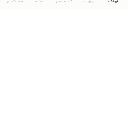
فروشگاه
بی‌نهایت
کتاب‌های من
نوشته
حساب کاربری
دانلود اپلیکیشن طاقچه
... موارد دیگر
مشاهدهٔ دیگر نسخه‌های طاقچه