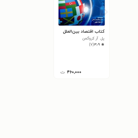
کتاب اقتصاد بین‌الملل
پل. آر کروگمن
)
۷
(
۳٫۹
۴۶۰,۰۰۰
ت