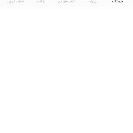
فروشگاه
بی‌نهایت
کتاب‌های من
نوشته
حساب کاربری
دانلود اپلیکیشن طاقچه
... موارد دیگر
مشاهدهٔ دیگر نسخه‌های طاقچه