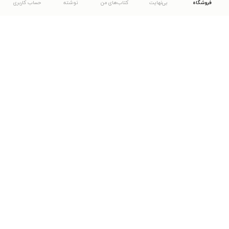
فروشگاه
بی‌نهایت
کتاب‌های من
نوشته
حساب کاربری
دانلود اپلیکیشن طاقچه
... موارد دیگر
مشاهدهٔ دیگر نسخه‌های طاقچه