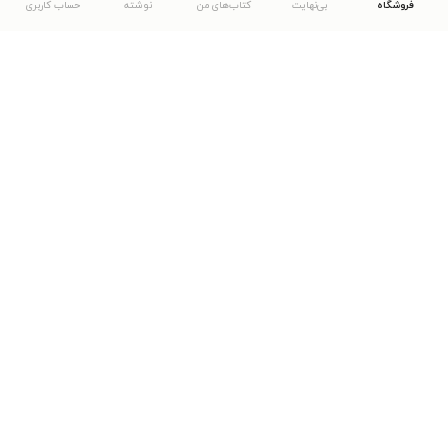
فروشگاه
بی‌نهایت
کتاب‌های من
نوشته
حساب کاربری
دانلود اپلیکیشن طاقچه
... موارد دیگر
مشاهدهٔ دیگر نسخه‌های طاقچه