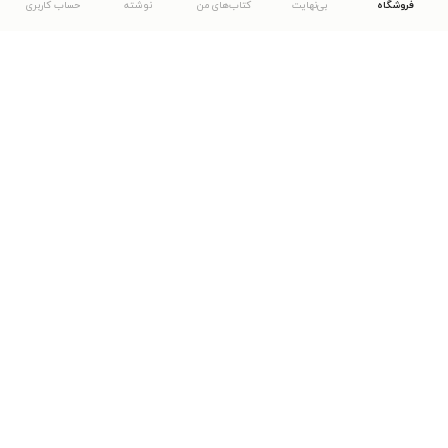
فروشگاه
بی‌نهایت
کتاب‌های من
نوشته
حساب کاربری
دانلود اپلیکیشن طاقچه
... موارد دیگر
مشاهدهٔ دیگر نسخه‌های طاقچه