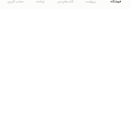
فروشگاه
بی‌نهایت
کتاب‌های من
نوشته
حساب کاربری
دانلود اپلیکیشن طاقچه
... موارد دیگر
مشاهدهٔ دیگر نسخه‌های طاقچه