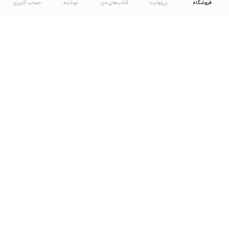
فروشگاه
بی‌نهایت
کتاب‌های من
نوشته
حساب کاربری
دانلود اپلیکیشن طاقچه
... موارد دیگر
مشاهدهٔ دیگر نسخه‌های طاقچه