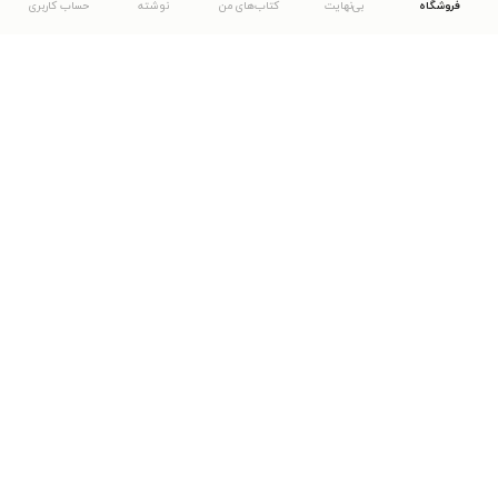
فروشگاه
بی‌نهایت
کتاب‌های من
نوشته
حساب کاربری
دانلود اپلیکیشن طاقچه
... موارد دیگر
مشاهدهٔ دیگر نسخه‌های طاقچه