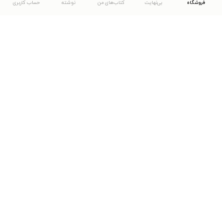
فروشگاه
بی‌نهایت
کتاب‌های من
نوشته
حساب کاربری
دانلود اپلیکیشن طاقچه
... موارد دیگر
مشاهدهٔ دیگر نسخه‌های طاقچه