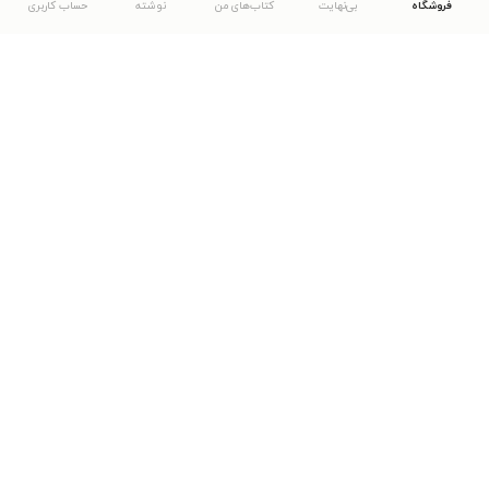
فروشگاه
بی‌نهایت
کتاب‌های من
نوشته
حساب کاربری
دانلود اپلیکیشن طاقچه
... موارد دیگر
مشاهدهٔ دیگر نسخه‌های طاقچه