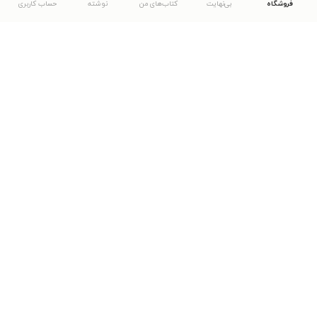
فروشگاه
بی‌نهایت
کتاب‌های من
نوشته
حساب کاربری
دانلود اپلیکیشن طاقچه
... موارد دیگر
مشاهدهٔ دیگر نسخه‌های طاقچه