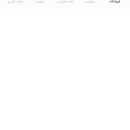
فروشگاه
بی‌نهایت
کتاب‌های من
نوشته
حساب کاربری
دانلود اپلیکیشن طاقچه
... موارد دیگر
مشاهدهٔ دیگر نسخه‌های طاقچه