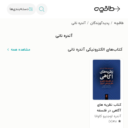
دسته‌بندی‌ها
طاقچه
پدیدآورندگان
آندره نانی
آندره نانی
کتاب‌های الکترونیکی آندره نانی
مشاهده همه
کتاب نظریه های
آگاهی در فلسفه
ذهن و مغزپژوهی
آندره اوجنیو کاوانا
)
۷
(
۳٫۱
امروز