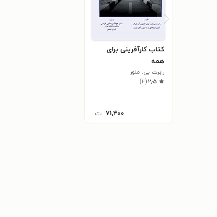
کتاب کارآفرینی برای
همه
رابرت بی. ملور
)
۲
(
۲٫۵
۷۱,۴۰۰
ت