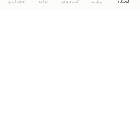
فروشگاه
بی‌نهایت
کتاب‌های من
نوشته
حساب کاربری
دانلود اپلیکیشن طاقچه
... موارد دیگر
مشاهدهٔ دیگر نسخه‌های طاقچه