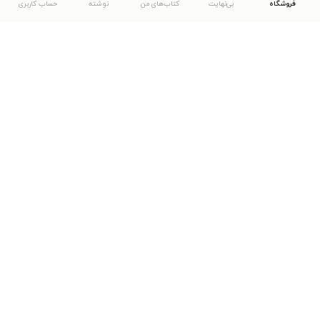
فروشگاه
بی‌نهایت
کتاب‌های من
نوشته
حساب کاربری
دانلود اپلیکیشن طاقچه
... موارد دیگر
مشاهدهٔ دیگر نسخه‌های طاقچه