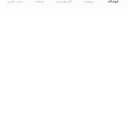
فروشگاه
بی‌نهایت
کتاب‌های من
نوشته
حساب کاربری
دانلود اپلیکیشن طاقچه
... موارد دیگر
مشاهدهٔ دیگر نسخه‌های طاقچه