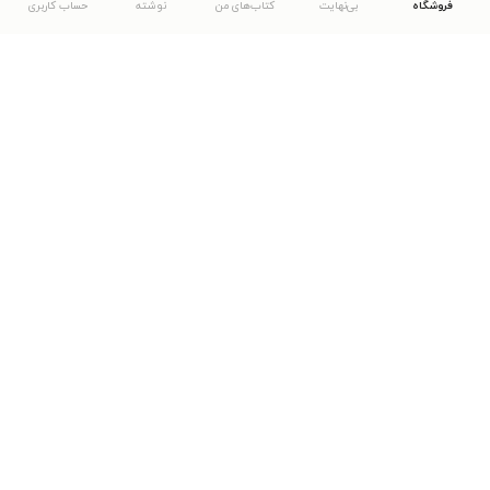
فروشگاه
بی‌نهایت
کتاب‌های من
نوشته
حساب کاربری
دانلود اپلیکیشن طاقچه
... موارد دیگر
مشاهدهٔ دیگر نسخه‌های طاقچه