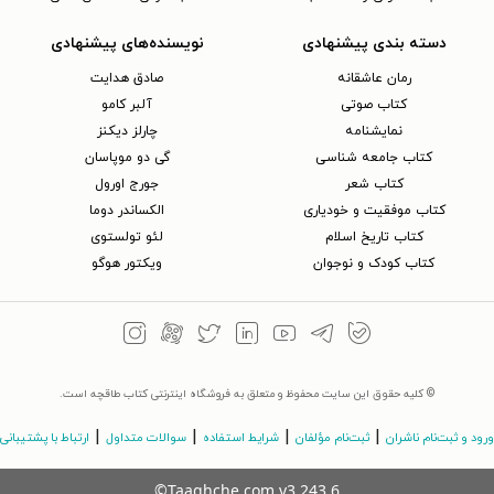
دسته بندی پیشنهادی
نویسنده‌های پیشنهادی
رمان عاشقانه
صادق هدایت
کتاب‌ صوتی
آلبر کامو
نمایشنامه
چارلز دیکنز
کتاب جامعه شناسی
گی دو موپاسان
کتاب شعر
جورج اورول
کتاب موفقیت و خودیاری
الکساندر دوما
کتاب تاریخ اسلام
لئو تولستوی
کتاب کودک و نوجوان
ویکتور هوگو
© کلیه حقوق این سایت محفوظ و متعلق به فروشگاه اینترنتی کتاب طاقچه است.
|
|
|
|
ورود و ثبت‌نام ناشران
ثبت‌نام مؤلفان
شرایط استفاده
سوالات متداول
ارتباط با پشتیبانی
©Taaghche.com
v
3.243.6