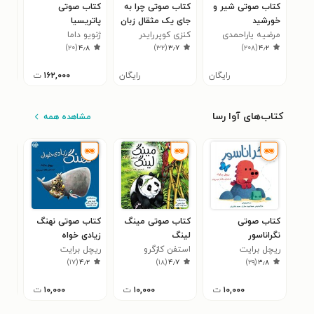
کتاب صوتی شیر و
کتاب صوتی چرا به
کتاب صوتی
کتا
خورشید
جای یک مثقال زبان
پاتریسیا
که 
مرضیه یاراحمدی
کنزی کوپررایدر
یک من کله تکان
ژنویو داما
می‌ 
دیلی
۸
)
۲۰
(
۴٫۸
)
۳۲
(
۳٫۷
)
۲۰۸
(
۴٫۲
می‌دهیم؟
رایگان
رایگان
۱۶۲,۰۰۰
ت
کتاب‌های آوا رسا
مشاهده همه
کتاب صوتی
کتاب صوتی مینگ
کتاب صوتی نهنگ
کتا
نگراناسور
لینگ
زیادی‌ خواه
شلخ
ریچل برایت
استفن کازگرو
ریچل برایت
لور
۳
)
۱۷
(
۴٫۲
)
۱۸
(
۴٫۷
)
۲۹
(
۳٫۸
۱۰,۰۰۰
ت
۱۰,۰۰۰
ت
۱۰,۰۰۰
ت