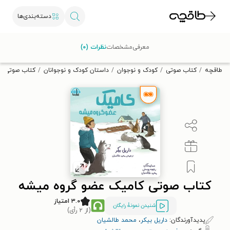
دسته‌بندی‌ها
با کد تخفیف OFF30 اولین کتاب الکترونیکی یا صوتی‌ات را با ۳۰٪
معرفی
مشخصات
نظرات (۰)
تخفیف از طاقچه دریافت کن.
طاقچه
کتاب صوتی
کودک و نوجوان
داستان کودک و نوجوانان
کتاب صوتی ک
کتاب صوتی کامیک عضو گروه میشه
۳.۰ امتیاز
شنیدن نمونۀ رایگان
(از ۲ رأی)
پدیدآورندگان:
داریل بیکر
،
محمد طالشیان