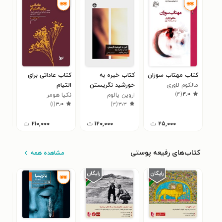
کتاب مهتاب سوزان
کتاب خیره به
کتاب عاداتی برای
کتا
مالکوم لاوری
خورشید نگریستن
التیام
تحل
)
۴
(
۴٫۰
اروین یالوم
نکیا هومر
مون
بازا
۳
)
۱
(
۳٫۰
)
۳
(
۳٫۳
و ن
۲۵,۰۰۰
ت
۱۲۰,۰۰۰
ت
۲۱۰,۰۰۰
ت
کتاب‌های رفیعه پوستی
مشاهده همه