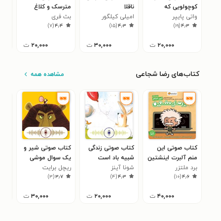
کوچولویی که
ناقلا
مترسک و کلاغ
پان
توانست!
واتی پایپر
امیلی کیلگور
بث فری
دادن
ریچ
۳
)
۷
(
۴٫۴
)
۱۵
(
۴٫۳
)
۱۹
(
۴٫۳
۲۰,۰۰۰
ت
۳۰,۰۰۰
ت
۲۰,۰۰۰
ت
کتاب‌های رضا شجاعی
مشاهده همه
کتاب صوتی این
کتاب صوتی زندگی
کتاب صوتی شیر و
کتا
منم آلبرت اینشتین
شبیه باد است
یک سوال موشی
هری
برد ملتزر
شونا آینز
ریچل برایت
کری
۳
)
۳
(
۳٫۷
)
۴
(
۴٫۳
)
۱۰
(
۴٫۶
۴۰,۰۰۰
ت
۲۰,۰۰۰
ت
۳۰,۰۰۰
ت