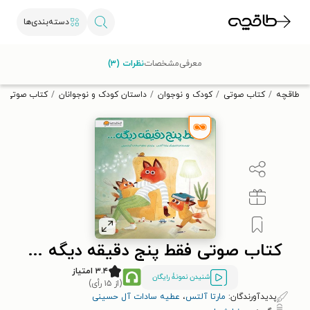
دسته‌بندی‌ها
با کد تخفیف OFF30 اولین کتاب الکترونیکی یا صوتی‌ات را با ۳۰٪
معرفی
مشخصات
نظرات (۳)
تخفیف از طاقچه دریافت کن.
طاقچه
کتاب صوتی
کودک و نوجوان
داستان کودک و نوجوانان
کتاب صوتی فقط
کتاب صوتی فقط پنج دقیقه دیگه ...
۳.۴ امتیاز
شنیدن نمونۀ رایگان
(از ۱۵ رأی)
پدیدآورندگان:
مارتا آلتس
،
عطیه سادات آل حسینی