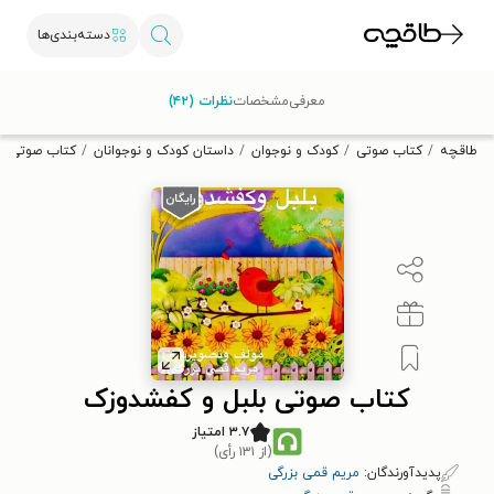
دسته‌بندی‌ها
با کد تخفیف OFF30 اولین کتاب الکترونیکی یا صوتی‌ات را با ۳۰٪
معرفی
مشخصات
نظرات (۴۲)
تخفیف از طاقچه دریافت کن.
طاقچه
کتاب صوتی
کودک و نوجوان
داستان کودک و نوجوانان
کتاب صوتی بل
کتاب صوتی بلبل و کفشدوزک
۳.۷ امتیاز
(از ۱۳۱ رأی)
پدیدآورندگان:
مریم قمی بزرگی