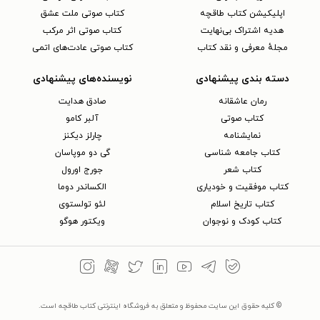
اپلیکیشن کتاب طاقچه
کتاب صوتی ملت عشق
هدیه اشتراک بی‌نهایت
کتاب صوتی اثر مرکب
مجلهٔ معرفی و نقد کتاب
کتاب صوتی عادت‌های اتمی
دسته بندی پیشنهادی
نویسنده‌های پیشنهادی
رمان عاشقانه
صادق هدایت
کتاب‌ صوتی
آلبر کامو
نمایشنامه
چارلز دیکنز
کتاب جامعه شناسی
گی دو موپاسان
کتاب شعر
جورج اورول
کتاب موفقیت و خودیاری
الکساندر دوما
کتاب تاریخ اسلام
لئو تولستوی
کتاب کودک و نوجوان
ویکتور هوگو
© کلیه حقوق این سایت محفوظ و متعلق به فروشگاه اینترنتی کتاب طاقچه است.