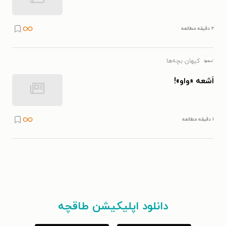
۲ دقیقه مطالعه
کیهان بچه‌ها
اَشعه «واو»!
۱ دقیقه مطالعه
دانلود اپلیکیشن طاقچه