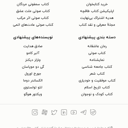
خرید کتابخوان
کتاب سمفونی مردگان
اپلیکیشن کتاب طاقچه
کتاب صوتی ملت عشق
هدیه اشتراک بی‌نهایت
کتاب صوتی اثر مرکب
مجلهٔ معرفی و نقد کتاب
کتاب صوتی عادت‌های اتمی
دسته بندی پیشنهادی
نویسنده‌های پیشنهادی
رمان عاشقانه
صادق هدایت
کتاب‌ صوتی
آلبر کامو
نمایشنامه
چارلز دیکنز
کتاب جامعه شناسی
گی دو موپاسان
کتاب شعر
جورج اورول
کتاب موفقیت و خودیاری
الکساندر دوما
کتاب تاریخ اسلام
لئو تولستوی
کتاب کودک و نوجوان
ویکتور هوگو