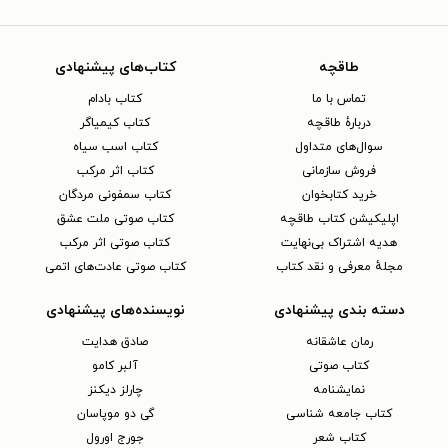
طاقچه
کتاب‌های پیشنهادی
تماس با ما
کتاب بادام
دربارهٔ طاقچه
کتاب کیمیاگر
سوال‌های متداول
کتاب اسب سیاه
فروش سازمانی
کتاب اثر مرکب
خرید کتابخوان
کتاب سمفونی مردگان
اپلیکیشن کتاب طاقچه
کتاب صوتی ملت عشق
هدیه اشتراک بی‌نهایت
کتاب صوتی اثر مرکب
مجلهٔ معرفی و نقد کتاب
کتاب صوتی عادت‌های اتمی
دسته بندی پیشنهادی
نویسنده‌های پیشنهادی
رمان عاشقانه
صادق هدایت
کتاب‌ صوتی
آلبر کامو
نمایشنامه
چارلز دیکنز
کتاب جامعه شناسی
گی دو موپاسان
کتاب شعر
جورج اورول