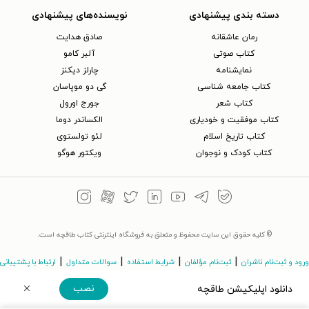
دسته بندی پیشنهادی
نویسنده‌های پیشنهادی
رمان عاشقانه
صادق هدایت
کتاب‌ صوتی
آلبر کامو
نمایشنامه
چارلز دیکنز
کتاب جامعه شناسی
گی دو موپاسان
کتاب شعر
جورج اورول
کتاب موفقیت و خودیاری
الکساندر دوما
کتاب تاریخ اسلام
لئو تولستوی
کتاب کودک و نوجوان
ویکتور هوگو
© کلیه حقوق این سایت محفوظ و متعلق به فروشگاه اینترنتی کتاب طاقچه است.
|
|
|
|
ورود و ثبت‌نام ناشران
ثبت‌نام مؤلفان
شرایط استفاده
سوالات متداول
ارتباط با پشتیبانی
نصب
دانلود اپلیکیشن طاقچه
©Taaghche.com
v
3.243.11