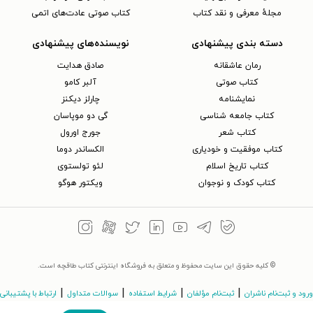
مجلهٔ معرفی و نقد کتاب
کتاب صوتی عادت‌های اتمی
دسته بندی پیشنهادی
نویسنده‌های پیشنهادی
رمان عاشقانه
صادق هدایت
کتاب‌ صوتی
آلبر کامو
نمایشنامه
چارلز دیکنز
کتاب جامعه شناسی
گی دو موپاسان
کتاب شعر
جورج اورول
کتاب موفقیت و خودیاری
الکساندر دوما
کتاب تاریخ اسلام
لئو تولستوی
کتاب کودک و نوجوان
ویکتور هوگو
© کلیه حقوق این سایت محفوظ و متعلق به فروشگاه اینترنتی کتاب طاقچه است.
|
|
|
|
ورود و ثبت‌نام ناشران
ثبت‌نام مؤلفان
شرایط استفاده
سوالات متداول
ارتباط با پشتیبانی