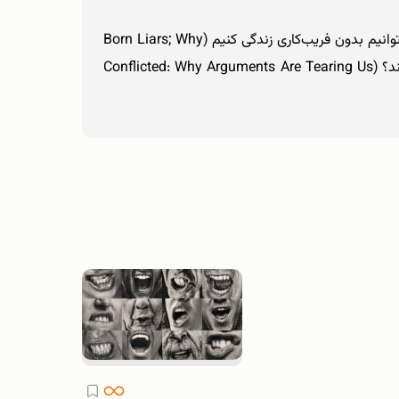
ایان لزلی (Ian Leslie) نویسنده و روزنامه‌نگاری است که دربارۀ الگوهای رفتاری انسان‌ها می‌نویسد. دروغ‌گویان مادرزاد: چرا نمی‌توانیم بدون فریب‌کاری زندگی کنیم (Born Liars; Why
We Can't Live Without Deceit) و متعارض: چرا بحث‌ها از هم جدایمان کرده است و چطور می‌توانند ما را به هم پیوند دهند؟ (Conflicted: Why Arguments Are Tearing Us