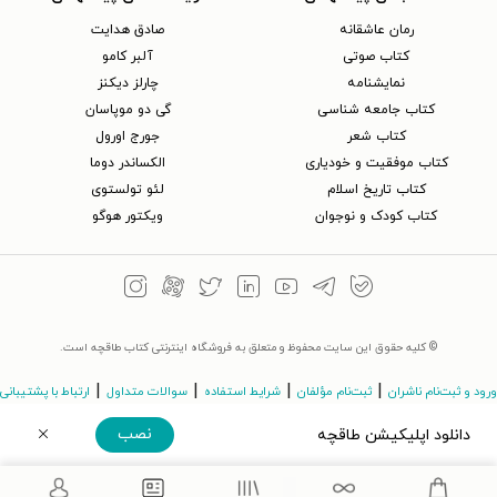
رمان عاشقانه
صادق هدایت
کتاب‌ صوتی
آلبر کامو
نمایشنامه
چارلز دیکنز
کتاب جامعه شناسی
گی دو موپاسان
کتاب شعر
جورج اورول
کتاب موفقیت و خودیاری
الکساندر دوما
کتاب تاریخ اسلام
لئو تولستوی
کتاب کودک و نوجوان
ویکتور هوگو
© کلیه حقوق این سایت محفوظ و متعلق به فروشگاه اینترنتی کتاب طاقچه است.
|
|
|
|
ورود و ثبت‌نام ناشران
ثبت‌نام مؤلفان
شرایط استفاده
سوالات متداول
ارتباط با پشتیبانی
نصب
دانلود اپلیکیشن طاقچه
©Taaghche.com
v
3.243.11