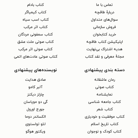
تماس با ما
کتاب بادام
دربارهٔ طاقچه
کتاب کیمیاگر
سوال‌های متداول
کتاب اسب سیاه
فروش سازمانی
کتاب اثر مرکب
خرید کتابخوان
کتاب سمفونی مردگان
اپلیکیشن کتاب طاقچه
کتاب صوتی ملت عشق
هدیه اشتراک بی‌نهایت
کتاب صوتی اثر مرکب
مجلهٔ معرفی و نقد کتاب
کتاب صوتی عادت‌های اتمی
دسته بندی پیشنهادی
نویسنده‌های پیشنهادی
رمان عاشقانه
صادق هدایت
کتاب‌ صوتی
آلبر کامو
نمایشنامه
چارلز دیکنز
کتاب جامعه شناسی
گی دو موپاسان
کتاب شعر
جورج اورول
کتاب موفقیت و خودیاری
الکساندر دوما
کتاب تاریخ اسلام
لئو تولستوی
کتاب کودک و نوجوان
ویکتور هوگو