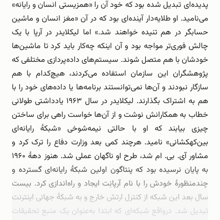
پدیده‌ای تبدیل شده بود که خود آن را «همزیستی انسان و رایانه»
می‌نامید. او طلایه‌دار آینده‌ای بود که در آن «مغز انسان و ماشین
حسابگر در هم تنیده خواهند شد.» اما لیکلایدر در آرپا با یک
چالش فوری‌تر مواجه بود و آن اینکه چه‌کار باید کرد تا ماشین‌ها
خودشان با هم متصل شوند. سیستم‌های داده‌پردازی مختلفی که
پژوهشگران این سازمان استفاده می‌کردند، هیچ‌کدام با هم
سازگار نبودند و آن‌ها نمی‌توانستند برنامه‌ها یا داده‌های خود را با
هم به اشتراک بگذارند. لیکلایدر در سال ۱۹۶۳ یادداشتی طولانی
خطاب به همکارانش نوشت و از آن‌ها خواست راهی برای ساختن
چیزی بیابند که او با حالتی نیمه‌شوخی «شبکۀ رایانه‌ای
بین‌کهکشانی» نامید. هرچند کمی بعد وزارت دفاع را ترک کرد و
مشاور آی. بی. ام شد، طرح او ناگهان عملی شد. هنوز دهۀ ۱۹۶۰
به پایان نرسیده بود که پنتاگون اولین شبکۀ رایانه‌ای گسترده و
چندمنظورۀ خودش را با نام آرپانِت ایجاد و راه‌اندازی کرد. بیست
سال بعد این شبکه از کنترل ارتش خارج و به شبکۀ جهانی اینترنت
تبدیل شد. درواقع شبکه‌ای که ابتدا به‌عنوان یک منبع تحقیقات