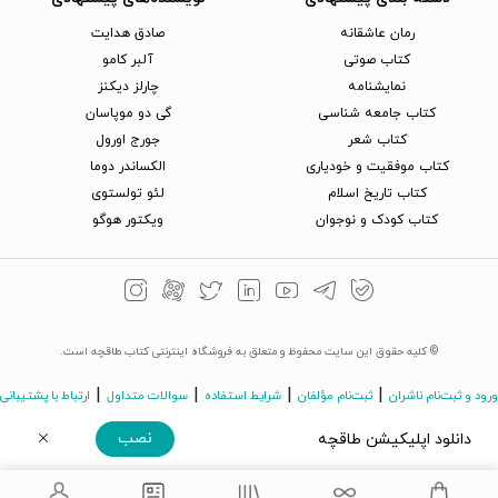
رمان عاشقانه
صادق هدایت
کتاب‌ صوتی
آلبر کامو
نمایشنامه
چارلز دیکنز
کتاب جامعه شناسی
گی دو موپاسان
کتاب شعر
جورج اورول
کتاب موفقیت و خودیاری
الکساندر دوما
کتاب تاریخ اسلام
لئو تولستوی
کتاب کودک و نوجوان
ویکتور هوگو
© کلیه حقوق این سایت محفوظ و متعلق به فروشگاه اینترنتی کتاب طاقچه است.
|
|
|
|
ورود و ثبت‌نام ناشران
ثبت‌نام مؤلفان
شرایط استفاده
سوالات متداول
ارتباط با پشتیبانی
نصب
دانلود اپلیکیشن طاقچه
©Taaghche.com
v
3.243.11