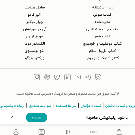
رمان عاشقانه
صادق هدایت
کتاب‌ صوتی
آلبر کامو
نمایشنامه
چارلز دیکنز
کتاب جامعه شناسی
گی دو موپاسان
کتاب شعر
جورج اورول
کتاب موفقیت و خودیاری
الکساندر دوما
کتاب تاریخ اسلام
لئو تولستوی
کتاب کودک و نوجوان
ویکتور هوگو
© کلیه حقوق این سایت محفوظ و متعلق به فروشگاه اینترنتی کتاب طاقچه است.
|
|
|
|
ورود و ثبت‌نام ناشران
ثبت‌نام مؤلفان
شرایط استفاده
سوالات متداول
ارتباط با پشتیبانی
نصب
دانلود اپلیکیشن طاقچه
©Taaghche.com
v
3.243.11