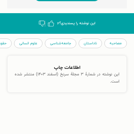
این نوشته‌ را پسندیدی؟
۲
مصاحبه
ناداستان
جامعه‌شناسی
علوم انسانی
حقوق
اطلاعات چاپ
این نوشته در شمارهٔ ۳ مجلهٔ سرنخ (اسفند ۱۴۰۳) منتشر شده
است.