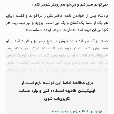
نمی‌توانم صبر کنم و می‌خواهم زودتر شوهر کنم.»
پادشاه پس از خواندن نامه، دخترانش را فراخواند و گفت: «برای
هر یک از شما یک کمان و یک تیر است؛ بروید و تیر بیندازید، هر
کجا تیرتان فرود آمد، همان‌جا شوهر آینده شماست.»
دختر بزرگ تیر انداخت؛ تیرش در کاخ پسر وزیر فرود آمد و او
همسرش شد. دختر دوم تیر انداخت؛ تیرش در خانه پسر
شیخ‌الاسلام افتاد و او نیز شوهرش شد. اما دختر کوچک تیرش
در کلبه یک هیزم‌شکن فرود آمد. مردم با تعجب گفتند: «اینطور
که نمی‌شود!» دختر بار دیگر تیراندازی کرد و باز هم نتیجه‌ای
نگرفت. بار سوم …
برای مطالعهٔ ادامهٔ این نوشته لازم است از
اپلیکیشن طاقچه استفاده کنی و وارد حساب
کاربری‌ات شوی
بهترین انتخاب برای زمان‌های محدود