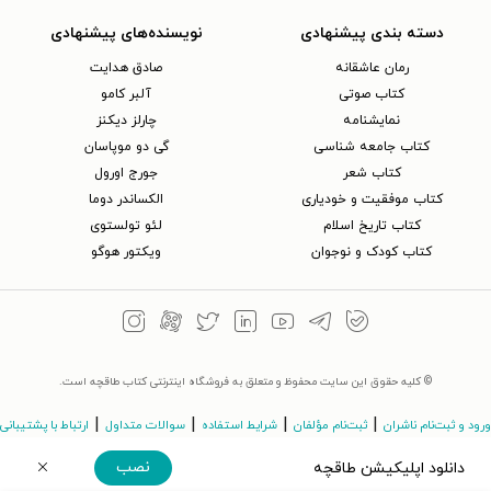
دسته بندی پیشنهادی
نویسنده‌های پیشنهادی
رمان عاشقانه
صادق هدایت
کتاب‌ صوتی
آلبر کامو
نمایشنامه
چارلز دیکنز
کتاب جامعه شناسی
گی دو موپاسان
کتاب شعر
جورج اورول
کتاب موفقیت و خودیاری
الکساندر دوما
کتاب تاریخ اسلام
لئو تولستوی
کتاب کودک و نوجوان
ویکتور هوگو
© کلیه حقوق این سایت محفوظ و متعلق به فروشگاه اینترنتی کتاب طاقچه است.
|
|
|
|
ورود و ثبت‌نام ناشران
ثبت‌نام مؤلفان
شرایط استفاده
سوالات متداول
ارتباط با پشتیبانی
نصب
دانلود اپلیکیشن طاقچه
©Taaghche.com
v
3.243.11