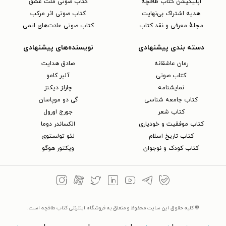
اپلیکیشن کتاب طاقچه
کتاب صوتی ملت عشق
هدیه اشتراک بی‌نهایت
کتاب صوتی اثر مرکب
مجلهٔ معرفی و نقد کتاب
کتاب صوتی عادت‌های اتمی
دسته بندی پیشنهادی
نویسنده‌های پیشنهادی
رمان عاشقانه
صادق هدایت
کتاب‌ صوتی
آلبر کامو
نمایشنامه
چارلز دیکنز
کتاب جامعه شناسی
گی دو موپاسان
کتاب شعر
جورج اورول
کتاب موفقیت و خودیاری
الکساندر دوما
کتاب تاریخ اسلام
لئو تولستوی
کتاب کودک و نوجوان
ویکتور هوگو
© کلیه حقوق این سایت محفوظ و متعلق به فروشگاه اینترنتی کتاب طاقچه است.